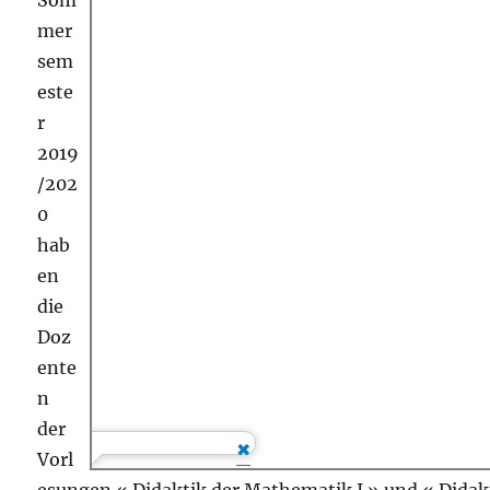
Som
mer
sem
este
r
2019
/202
0
hab
en
die
Doz
ente
n
der
Vorl