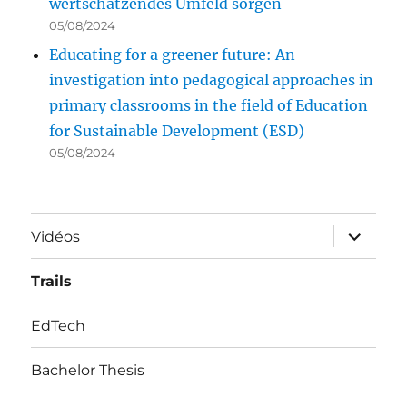
wertschätzendes Umfeld sorgen
05/08/2024
Educating for a greener future: An
investigation into pedagogical approaches in
primary classrooms in the field of Education
for Sustainable Development (ESD)
05/08/2024
ouvrir
Vidéos
le
sous-
menu
Trails
EdTech
Bachelor Thesis