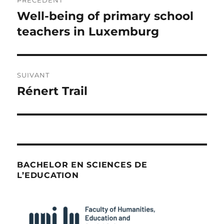
PRÉCÉDENT
de
Well-being of primary school
Publication
précédente :
teachers in Luxemburg
l’article
SUIVANT
Rénert Trail
Publication
suivante :
BACHELOR EN SCIENCES DE
L’EDUCATION