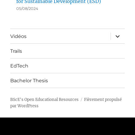
for Sustainable Development (ESD)
05/08/2024
ouvrir
Vidéos
le
sous-
menu
Trails
EdTech
Bachelor Thesis
BScE's Open Educational Resources
Fièrement propulsé
par WordPress