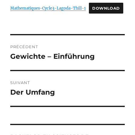
Mathematiques-Cycle3-Lagoda-Thill-1
DOWNLOAD
Navigation
PRÉCÉDENT
de
Gewichte – Einführung
Publication
précédente :
l’article
SUIVANT
Der Umfang
Publication
suivante :