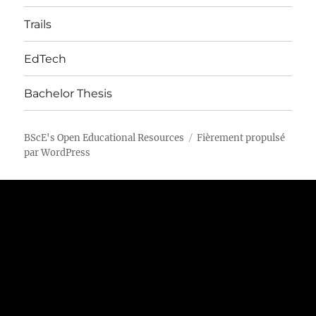
sous-
menu
Trails
EdTech
Bachelor Thesis
BScE's Open Educational Resources
Fièrement propulsé
par WordPress