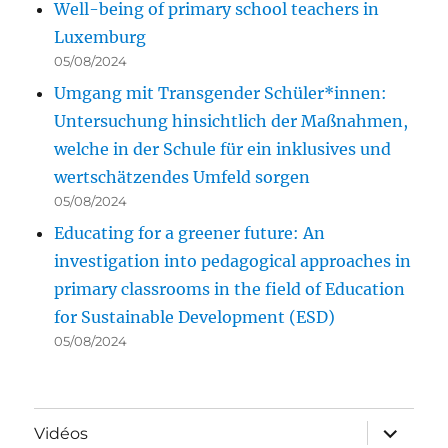
Well-being of primary school teachers in
Luxemburg
05/08/2024
Umgang mit Transgender Schüler*innen:
Untersuchung hinsichtlich der Maßnahmen,
welche in der Schule für ein inklusives und
wertschätzendes Umfeld sorgen
05/08/2024
Educating for a greener future: An
investigation into pedagogical approaches in
primary classrooms in the field of Education
for Sustainable Development (ESD)
05/08/2024
ouvrir
Vidéos
le