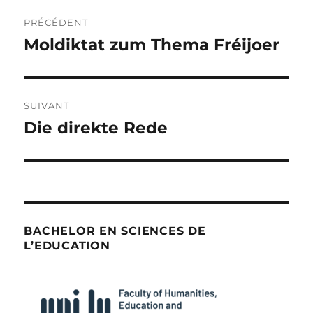
Navigation
PRÉCÉDENT
de
Moldiktat zum Thema Fréijoer
Publication
précédente :
l’article
SUIVANT
Die direkte Rede
Publication
suivante :
BACHELOR EN SCIENCES DE
L’EDUCATION