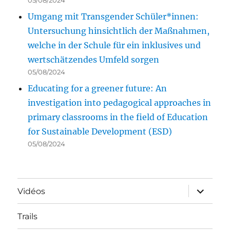
05/08/2024
Umgang mit Transgender Schüler*innen:
Untersuchung hinsichtlich der Maßnahmen,
welche in der Schule für ein inklusives und
wertschätzendes Umfeld sorgen
05/08/2024
Educating for a greener future: An
investigation into pedagogical approaches in
primary classrooms in the field of Education
for Sustainable Development (ESD)
05/08/2024
ouvrir
Vidéos
le
sous-
menu
Trails