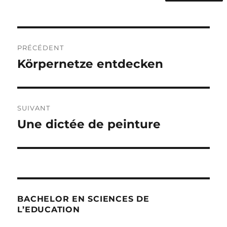
Navigation
PRÉCÉDENT
de
Körpernetze entdecken
Publication
précédente :
l’article
SUIVANT
Une dictée de peinture
Publication
suivante :
BACHELOR EN SCIENCES DE
L’EDUCATION