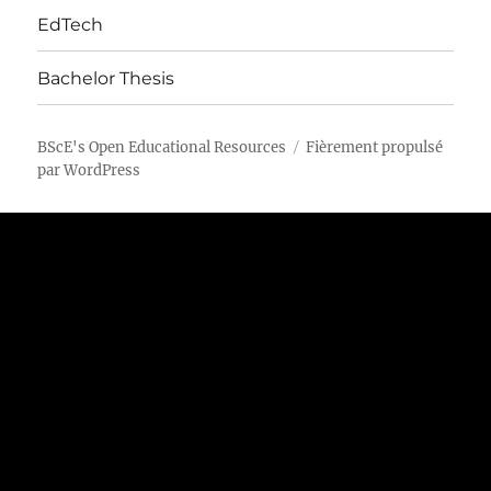
EdTech
Bachelor Thesis
BScE's Open Educational Resources
Fièrement propulsé
par WordPress