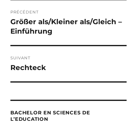
Navigation
PRÉCÉDENT
de
Größer als/Kleiner als/Gleich –
Publication
précédente :
Einführung
l’article
SUIVANT
Rechteck
Publication
suivante :
BACHELOR EN SCIENCES DE
L’EDUCATION