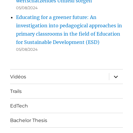
wertschätzendes Umfeld sorgen
05/08/2024
Educating for a greener future: An
investigation into pedagogical approaches in
primary classrooms in the field of Education
for Sustainable Development (ESD)
05/08/2024
ouvrir
Vidéos
le
sous-
menu
Trails
EdTech
Bachelor Thesis