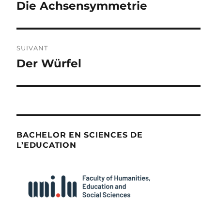
de
Die Achsensymmetrie
Publication
précédente :
l’article
SUIVANT
Der Würfel
Publication
suivante :
BACHELOR EN SCIENCES DE
L’EDUCATION