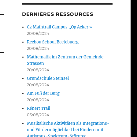
DERNIÈRES RESSOURCES
C2 Mathtrail Campus ,,Op Acker »
20/08/2024
Reebou Schoul Beetebuerg
20/08/2024
Mathematik im Zentrum der Gemeinde
Strassen
20/08/2024
Grundschule Steinsel
20/08/2024
Am Fuß der Burg
20/08/2024
Rénert Trail
05/08/2024
Musikalische Aktivitäten als Integrations-
und Fördermöglichkeit bei Kindern mit
Autismus-Spektrum-Störung