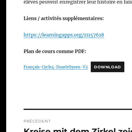
élèves peuvent enregistrer leur histoire en fai
Liens / activités supplémentaires:
https://learningapps.org/11157618
Plan de cours comme PDF:
Français-Cycle4-DuarteSyoen-V2
DOWNLOAD
Navigation
PRÉCÉDENT
de
Kreise mit dem Zirkel ze
Publication