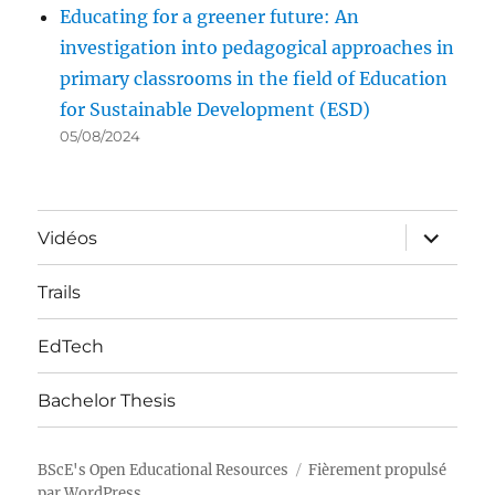
Educating for a greener future: An
investigation into pedagogical approaches in
primary classrooms in the field of Education
for Sustainable Development (ESD)
05/08/2024
ouvrir
Vidéos
le
sous-
menu
Trails
EdTech
Bachelor Thesis
BScE's Open Educational Resources
Fièrement propulsé
par WordPress