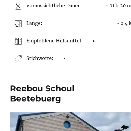
Voraussichtliche Dauer:
~ 01 h 20 
Länge:
~ 0.4
Empfohlene Hilfsmittel:
Stichworte:
Reebou Schoul
Beetebuerg