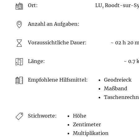
Ort:
LU, Roodt-sur-S
Anzahl an Aufgaben:
Voraussichtliche Dauer:
~ 02 h 20 
Länge:
~ 0.7
Empfohlene Hilfsmittel:
Geodreieck
Maßband
Taschenrechn
Stichworte:
Höhe
Zentimeter
Multiplikation