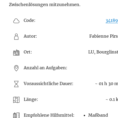
Zwischenlösungen mitzunehmen.
Code:
34189
Autor:
Fabienne Pir
Ort:
LU, Bourglins
Anzahl an Aufgaben:
Voraussichtliche Dauer:
~ 01 h 30 
Länge:
~ 0.1
Empfohlene Hilfsmittel:
Maßband