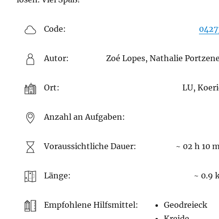
Code:
0427
Autor:
Zoé Lopes, Nathalie Portze
Ort:
LU, Koer
Anzahl an Aufgaben:
Voraussichtliche Dauer:
~ 02 h 10 
Länge:
~ 0.9
Empfohlene Hilfsmittel:
Geodreieck
Kreide