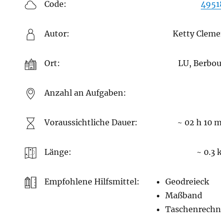
Code:
4951
Autor:
Ketty Clem
Ort:
LU, Berbo
Anzahl an Aufgaben:
Voraussichtliche Dauer:
~ 02 h 10 
Länge:
~ 0.3
Empfohlene Hilfsmittel:
Geodreieck
Maßband
Taschenrechn