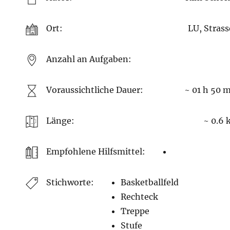
Ort:
LU, Stras
Anzahl an Aufgaben:
Voraussichtliche Dauer:
~ 01 h 50 
Länge:
~ 0.6
Empfohlene Hilfsmittel:
Stichworte:
Basketballfeld
Rechteck
Treppe
Stufe