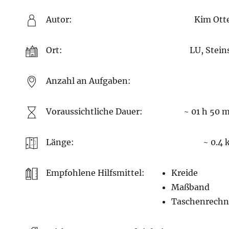
Autor:
Kim Ott
Ort:
LU, Stein
Anzahl an Aufgaben:
Voraussichtliche Dauer:
~ 01 h 50 
Länge:
~ 0.4
Empfohlene Hilfsmittel:
Kreide
Maßband
Taschenrechn