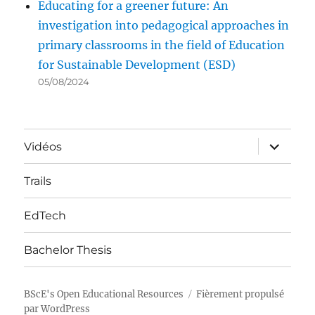
Educating for a greener future: An
investigation into pedagogical approaches in
primary classrooms in the field of Education
for Sustainable Development (ESD)
05/08/2024
ouvrir
Vidéos
le
sous-
menu
Trails
EdTech
Bachelor Thesis
BScE's Open Educational Resources
Fièrement propulsé
par WordPress