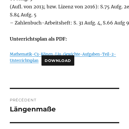
(Aufl. von 2013; bzw. Lizenz von 2016): S.75 Aufg. 2
S.84 Aufg. 5
– Zahlenbuch-Arbeitsheft: S. 31 Aufg. 4, S.66 Aufg 
Unterrichtsplan als PDF:
Mathematik-C3-Könen-Liu-Gewichte-Aufgaben-Teil-2-
Unterrichtsplan
DOWNLOAD
Navigation
PRÉCÉDENT
de
Längenmaße
Publication
précédente :
l’article