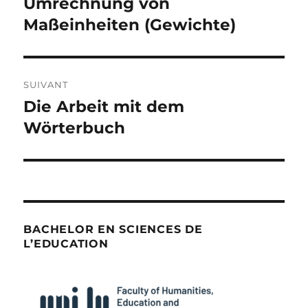
Umrechnung von
Publication
précédente :
Maßeinheiten (Gewichte)
l’article
SUIVANT
Die Arbeit mit dem
Publication
suivante :
Wörterbuch
BACHELOR EN SCIENCES DE
L’EDUCATION