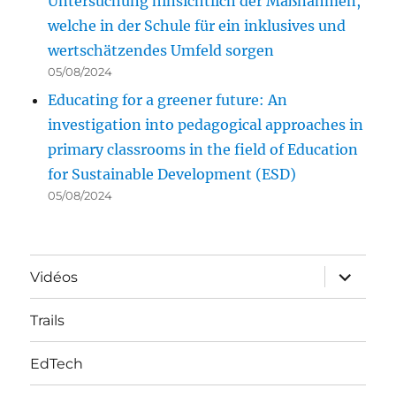
Untersuchung hinsichtlich der Maßnahmen,
welche in der Schule für ein inklusives und
wertschätzendes Umfeld sorgen
05/08/2024
Educating for a greener future: An
investigation into pedagogical approaches in
primary classrooms in the field of Education
for Sustainable Development (ESD)
05/08/2024
ouvrir
Vidéos
le
sous-
menu
Trails
EdTech