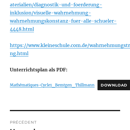
aterialien/diagnostik-und-foerderung-
inklusion/visuelle-wahrnehmung-
wahrnehmungskonstanz-fuer-alle-schueler-
4448
.html
https://www.kleineschule.com.de/wahrnehmungstr
ng.html
Unterrichtsplan als PDF:
Mathématiques-Cycle1_Bemtgen_Thillmann
DOWNLOAD
Navigation
PRÉCÉDENT
de