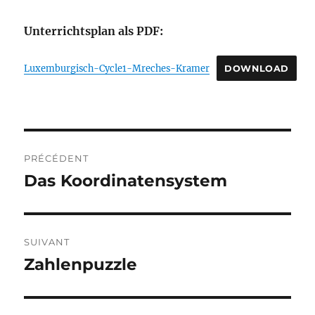
Unterrichtsplan als PDF:
Luxemburgisch-Cycle1-Mreches-Kramer
DOWNLOAD
Navigation
PRÉCÉDENT
de
Das Koordinatensystem
Publication
précédente :
l’article
SUIVANT
Zahlenpuzzle
Publication
suivante :