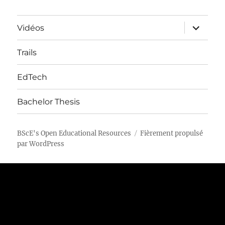
ouvrir
Vidéos
le
sous-
menu
Trails
EdTech
Bachelor Thesis
BScE's Open Educational Resources
Fièrement propulsé
par WordPress