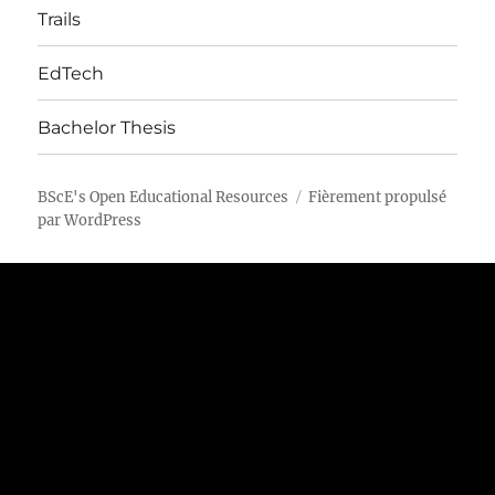
menu
Trails
EdTech
Bachelor Thesis
BScE's Open Educational Resources
Fièrement propulsé
par WordPress