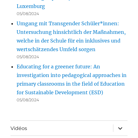
Luxemburg
05/08/2024
Umgang mit Transgender Schüler*innen:
Untersuchung hinsichtlich der Maßnahmen,
welche in der Schule für ein inklusives und
wertschätzendes Umfeld sorgen
05/08/2024
Educating for a greener future: An
investigation into pedagogical approaches in
primary classrooms in the field of Education
for Sustainable Development (ESD)
05/08/2024
ouvrir
Vidéos
le
sous-