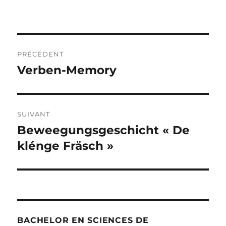
Navigation
PRÉCÉDENT
de
Verben-Memory
Publication
précédente :
l’article
SUIVANT
Beweegungsgeschicht « De
Publication
suivante :
klénge Fräsch »
BACHELOR EN SCIENCES DE