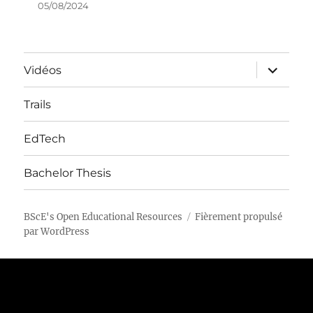
05/08/2024
ouvrir
Vidéos
le
sous-
menu
Trails
EdTech
Bachelor Thesis
BScE's Open Educational Resources
Fièrement propulsé
par WordPress