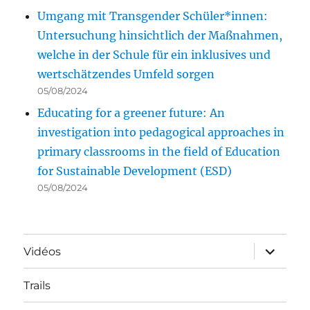
Umgang mit Transgender Schüler*innen:
Untersuchung hinsichtlich der Maßnahmen,
welche in der Schule für ein inklusives und
wertschätzendes Umfeld sorgen
05/08/2024
Educating for a greener future: An
investigation into pedagogical approaches in
primary classrooms in the field of Education
for Sustainable Development (ESD)
05/08/2024
ouvrir
Vidéos
le
sous-
menu
Trails