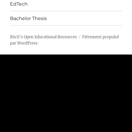
EdTech
Bachelor Thesis
BScE's Open Educational Resources
Fièrement propulsé
par WordPress