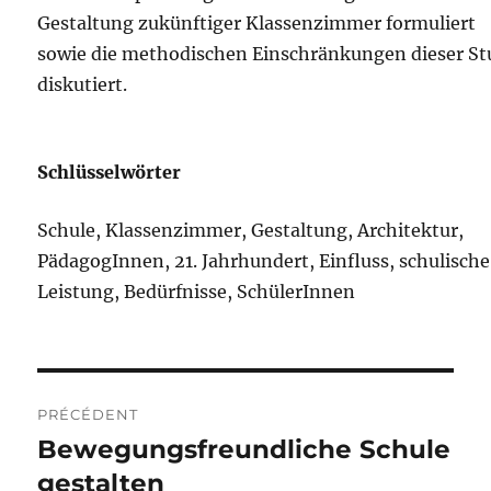
Gestaltung zukünftiger Klassenzimmer formuliert
sowie die methodischen Einschränkungen dieser St
diskutiert.
Schlüsselwörter
Schule, Klassenzimmer, Gestaltung, Architektur,
PädagogInnen, 21. Jahrhundert, Einfluss, schulische
Leistung, Bedürfnisse, SchülerInnen
Navigation
PRÉCÉDENT
de
Bewegungsfreundliche Schule
Publication
précédente :
gestalten
l’article