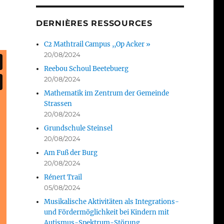
DERNIÈRES RESSOURCES
C2 Mathtrail Campus ,,Op Acker »
20/08/2024
Reebou Schoul Beetebuerg
20/08/2024
Mathematik im Zentrum der Gemeinde
Strassen
20/08/2024
Grundschule Steinsel
20/08/2024
Am Fuß der Burg
20/08/2024
Rénert Trail
05/08/2024
Musikalische Aktivitäten als Integrations-
und Fördermöglichkeit bei Kindern mit
Autismus-Spektrum-Störung