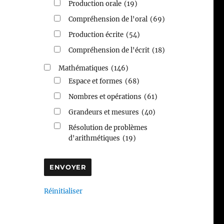
Production orale
(19)
Compréhension de l'oral
(69)
Production écrite
(54)
Compréhension de l'écrit
(18)
Mathématiques
(146)
Espace et formes
(68)
Nombres et opérations
(61)
Grandeurs et mesures
(40)
Résolution de problèmes
d'arithmétiques
(19)
Réinitialiser