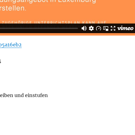
0b5a16eb2
S
reiben und einstufen