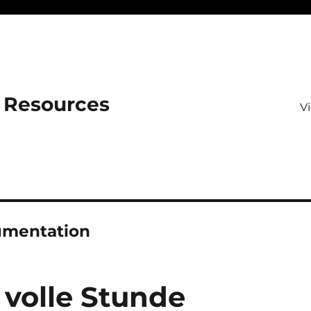
 Resources
V
umentation
 volle Stunde